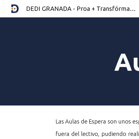
DEDI GRANADA - Proa + Transfórmate - Más Equidad - Actividades Extraescolares
Sk
A
Las A
ulas de Espera son unos esp
fuera del lectivo, pudiendo rea